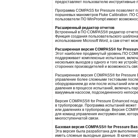
предоставляет пользователю инструктивные п
Программа COMPASS for Pressure позволяет 
поршневых манометров Fluke Calibration. ПО
пользователи ПО WinPrompt имеют возможнос
Расширенный редактор отчетов
Встроенный в ПО COMPASS® редактор отчетов
Функция создания пользовательского шаблона
использование Microsoft Word, а сам отчет м
Расширенная версия COMPASS® for Pressur
Этот наиболее продвинутый уровень ПО COM
поддерживает комплексные испытания, включа
нескольких выходов у одного и того же устро
сторонних производителей и возможность свя
Расширенная версия COMPASS® for Pressure 
управление более сложными тестовыми послед
оборудованием до или после испытаний или м
давления в процессе испытаний, включать пар
вакуумным насосом, подсоединенного непосре
Версия COMPASS® for Pressure Enhanced подд
в трубопроводе. Программа испытаний может 
или давлениях в трубопроводе. Версия COMPAS
для команд управления инструментами, которы
многоступенчатой связи.
Базовая версия COMPASS® for Pressure Bas
Эта версия была разработана для выполнения 
иметь сложные выходные данные. В качестве 