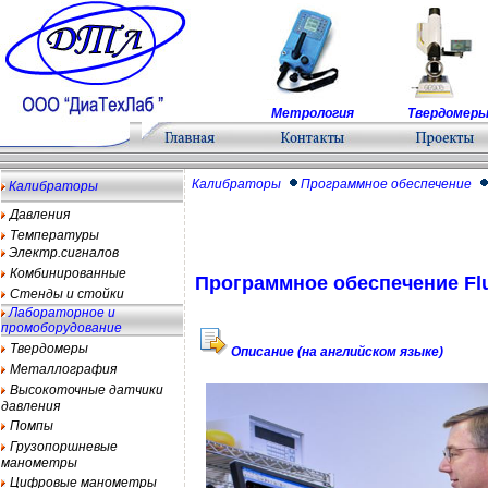
Метрология
Твердомер
Калибраторы
Программное обеспечение
Калибраторы
Давления
Температуры
Электр.сигналов
Комбинированные
Программное обеспечение Fl
Стенды и стойки
Лабораторное и
промоборудование
Твердомеры
Описание (на английском языке)
Металлография
Высокоточные датчики
давления
Помпы
Грузопоршневые
манометры
Цифровые манометры