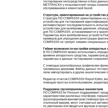
тестирования непосредственно в базу данных
MET/TRACK® у пользователей теперь появляе
обслуживанием и клиентской базой.
Структура, ориентированная на устройство 
Структура ПО COMPASS® ориентирована на ус
устройства для тестирования идентифицируют
регламентируют последовательность испытан
устройствах для калибровки давления, обору
для ПО COMPASS®, устанавливаются и хранят
Параметры всех калибровочных устройств Fluk
примеров для упрощения регистрации фактиче
COMPASS® не требует никаких специальных з
Гибкие возможности настройки аппаратных 
В ПО COMPASS® можно использовать определе
времени аппаратного средства, параметров 
параметры и данные тестирования сохраняют
С помощью разнообразных графических функц
трехмерных диаграмм. Файлы данных тестиров
легко импортировать в другие аналитические 
Редактор отчетов COMPASS® Report Editor, в
помощью простых в использовании, редактир
Поддержка грузопоршневых манометров
ПО COMPASS for Pressure поддерживает проду
характеристики различных платформ, поршне
грузопоршневым манометром (температура по
эталонный вакуум), могут считываться автома
по умолчанию или вводиться вручную в проце