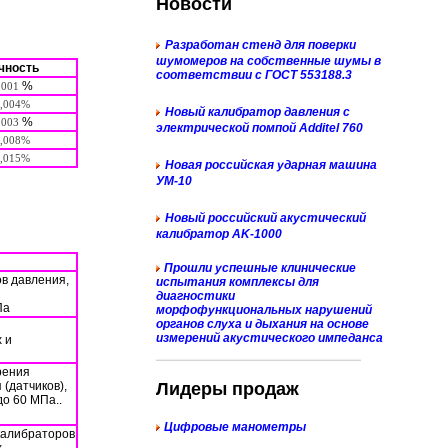
Новости
Разработан стенд для поверки
шумомеров на собственные шумы в
чность
соответствии с ГОСТ 553188.3
%
,001
,004%
Новый к
алибратор давления с
%
,003
электрической помпой Additel 760
,008%
,015%
Новая российская ударная машина
УМ-10
Новый российский акустический
калибратор AK-1000
Прошли успешные клинические
ов давления,
испытания комплексы для
диагностики
Па
морфофункциональных нарушений
органов слуха и дыхания на основе
измерений акустического импеданса
 и
рения
(датчиков),
Лидеры продаж
до 60 МПа..
Цифровые манометры
калибраторов