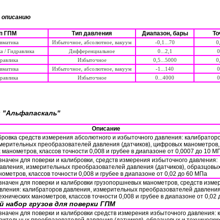
у описанию
п ГПМ
Тип давления
Диапазон, бары
То
вматика
Избыточное, абсолютное, вакуум
-0,1...70
0
а / Гидравлика
Дифференциальное
0...2,1
0
равлика
Избыточное
0,5...5000
0
вматика
Избыточное, абсолютное, вакуум
-1...140
0
равлика
Избыточное
0...4000
0
 "Альфапаскаль"
Описание
бровка средств измерения абсолютного и избыточного давления: калибратор
мерительных преобразователей давления (датчиков), цифровых манометров,
манометров, классов точности 0,008 и грубее в диапазоне от 0,0007 до 10 М
начен для поверки и калибровки, средств измерения избыточного давления:
авления, измерительных преобразователей давления (датчиков), образцовых
ометров, классов точности 0,008 и грубее в диапазоне от 0,02 до 60 МПа
начен для поверки и калибровки грузопоршневых манометров, средств изме
вления: калибраторов давления, измерительных преобразователей давления 
хнических манометров, классов точности 0,008 и грубее в диапазоне от 0,02 
 набор грузов для поверки ГПМ
начен для поверки и калибровки средств измерения избыточного давления: 