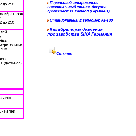
х
Переносной шлифовально -
2 до 250
полировальный станок Аккупол
производства Ibendorf (Германия)
калибраторов
х
Стационарный твердомер AT-130
2 до 250
Калибраторы давления
елей
производства SIKA Германия
е
убее.
змерительных
евых
Cтатьи
сти:
 (датчиков),
систем
шней при