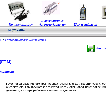
Высокоточные
ы
Металлография
датчики давления
Шум и вибрация
е
Грузопоршневые манометры
Беспл
(ГПМ)
анометрам
Грузопоршневые манометры предназначены для калибровки/поверки ср
абсолютного, избыточного (положительного и отрицательного) давления
давлений, в т.ч. при рабочем статическом давлении.