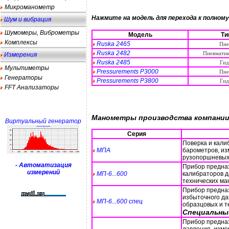
Микроманометр
Нажмите на модель для перехода к полном
Шум и вибрация
Шумомеры, Виброметры
Модель
Ти
Комплексы
Ruska 2465
Пне
Ruska 2482
Пневматик
Измерения
Ruska 2485
Гид
Мультиметры
Pressurements P3000
Пне
Генераторы
Pressurements P3800
Гид
FFT Анализаторы
Манометры производства компании
Виртуальный генератор
Серия
Поверка и кали
МПА
барометров, из
рузопоршневых 
- Автоматизация
Прибор предназ
измерений
МП-6...600
калибраторов д
технических ман
Прибор предназ
избыточного да
МП-6...600 спец
образцовых и те
Специальный
Прибор предназ