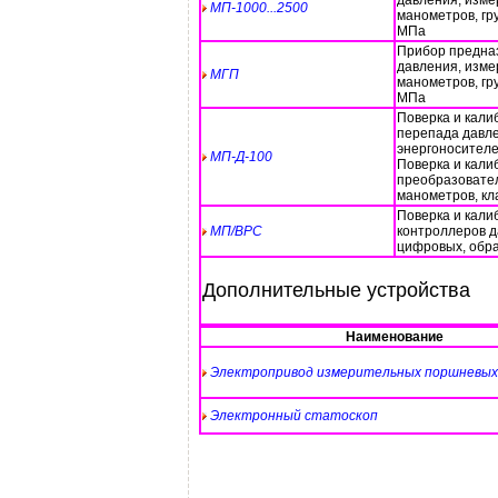
давления, изме
МП-1000...2500
манометров, гр
МПа
Прибор предназ
давления, изме
МГП
манометров, гр
МПа
Поверка и кали
перепада давл
энергоносителе
МП-Д-100
Поверка и кали
преобразовател
манометров, кла
Поверка и кали
МП/ВРС
контроллеров д
цифровых, обра
Дополнительные устройства
Наименование
Электропривод измерительных поршневых
Электронный статоскоп