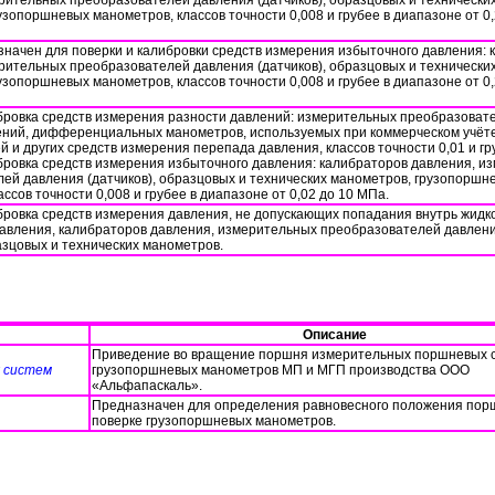
рительных преобразователей давления (датчиков), образцовых и технически
узопоршневых манометров, классов точности 0,008 и грубее в диапазоне от 0,
начен для поверки и калибровки средств измерения избыточного давления: 
рительных преобразователей давления (датчиков), образцовых и технически
узопоршневых манометров, классов точности 0,008 и грубее в диапазоне от 0,
бровка средств измерения разности давлений: измерительных преобразоват
ений, дифференциальных манометров, используемых при коммерческом учёт
й и других средств измерения перепада давления, классов точности 0,01 и гр
бровка средств измерения избыточного давления: калибраторов давления, и
ей давления (датчиков), образцовых и технических манометров, грузопоршн
ссов точности 0,008 и грубее в диапазоне от 0,02 до 10 МПа.
бровка средств измерения давления, не допускающих попадания внутрь жидко
авления, калибраторов давления, измерительных преобразователей давления
зцовых и технических манометров.
Описание
Приведение во вращение поршня измерительных поршневых 
 систем
грузопоршневых манометров МП и МГП производства ООО
«Альфапаскаль».
Предназначен для определения равновесного положения пор
поверке грузопоршневых манометров.