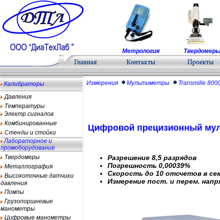
Метрология
Твердомер
Измерения
Мультиметры
Transmille 800
Калибраторы
Давления
Температуры
Электр.сигналов
Комбинированные
Цифровой прецизионный муль
Стенды и стойки
Лабораторное и
промоборудование
Твердомеры
Разрешение 8,5 разрядов
Погрешность 0,00039%
Металлография
Скорость до 10 отсчетов в се
Высокоточные датчики
Измерение пост. и перем. нап
давления
Помпы
Грузопоршневые
манометры
Цифровые манометры