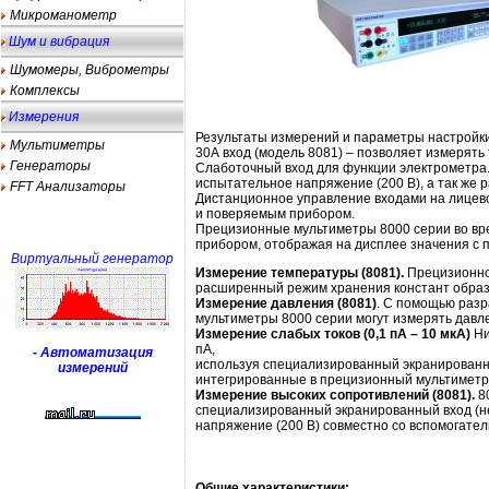
Микроманометр
Шум и вибрация
Шумомеры, Виброметры
Комплексы
Измерения
Результаты измерений и параметры настройк
Мультиметры
30А вход (модель 8081) – позволяет измерять 
Генераторы
Слаботочный вход для функции электрометра
испытательное напряжение (200 В), а так же 
FFT Анализаторы
Дистанционное управление входами на лицев
и поверяемым прибором.
Прецизионные мультиметры 8000 серии во вр
прибором, отображая на дисплее значения с 
Виртуальный генератор
Измерение температуры (8081).
Прецизионно
расширенный режим хранения констант образ
Измерение давления (8081)
. С помощью разр
мультиметры 8000 серии могут измерять давле
Измерение слабых токов (0,1 пА – 10 мкА)
Ни
пА,
- Автоматизация
используя специализированный экранированн
измерений
интегрированные в прецизионный мультиметр
Измерение высоких сопротивлений (8081).
8
специализированный экранированный вход (н
напряжение (200 В) совместно со вспомогате
Общие характеристики: