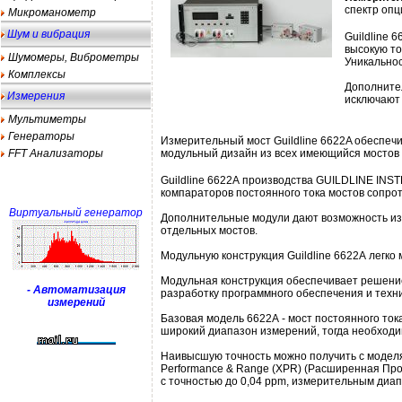
спектр опц
Микроманометр
Шум и вибрация
Guildline
высокую то
Шумомеры, Виброметры
Уникальнос
Комплексы
Дополните
Измерения
исключают 
Мультиметры
Генераторы
Измерительный мост Guildline 6622A обеспеч
FFT Анализаторы
модульный дизайн из всех имеющийся мостов 
Guildline 6622А производства GUILDLINE INS
компараторов постоянного тока мостов сопроти
Виртуальный генератор
Дополнительные модули дают возможность из
отдельных мостов.
Модульную конструкция Guildline 6622А легко
Модульная конструкция обеспечивает решение
- Автоматизация
разработку программного обеспечения и техн
измерений
Базовая модель 6622А - мост постоянного ток
широкий диапазон измерений, тогда необход
Наивысшую точность можно получить с моделя
Performance & Range (XPR) (Расширенная Прои
с точностью до 0,04 ppm, измерительным диа