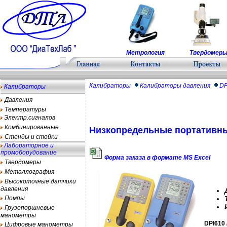
Метрология
Твердомер
Калибраторы
Калибраторы давления
DP
Калибраторы
Давления
Температуры
Электр.сигналов
Комбинированные
Низкопредельные портативные
Стенды и стойки
Лабораторное и
промоборудование
Форма заказа в формате MS Excel
Твердомеры
Металлография
Высокоточные датчики
давления
Помпы
Грузопоршневые
манометры
DPI610 
Цифровые манометры