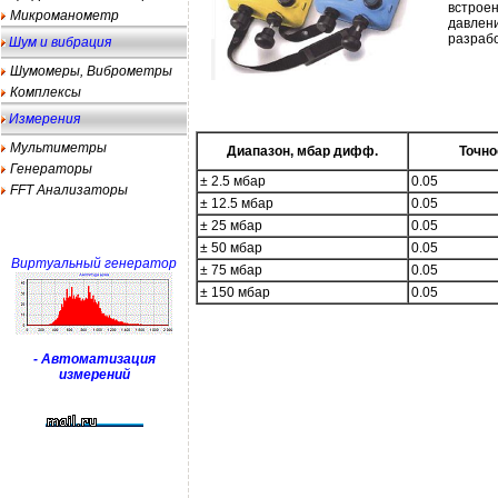
встроен
Микроманометр
давлени
разрабо
Шум и вибрация
Шумомеры, Виброметры
Комплексы
Измерения
Мультиметры
Диапазон, мбар дифф.
Точно
Генераторы
± 2.5 мбар
0.05
FFT Анализаторы
± 12.5 мбар
0.05
± 25 мбар
0.05
± 50 мбар
0.05
Виртуальный генератор
± 75 мбар
0.05
± 150 мбар
0.05
- Автоматизация
измерений