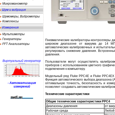
Микроманометр
Шум и вибрация
Шумомеры, Виброметры
Комплексы
Измерения
Мультиметры
Генераторы
Пневматические калибраторы-контроллеры да
широком диапазоне от вакуума до 14 МПа
FFT Анализаторы
автоматических калибровочных и испытатель
регулировать снижение давления. Встроенн
давления.
Виртуальный генератор
Пользователи могут осуществлять калибров
приборов с использованием цветного графиче
подключения к компьютеру.
Модельный ряд Fluke PPC4E и Fluke PPC4EX 
Функция автоматического выбора диапазона (
- Автоматизация
оптимальную точность, безопасность и изме
измерений
позволяет создавать автоматические калибро
Технические характеристики
Общие технические характеристики PPC4
Диапазоны давления
от вак
Рабочая среда
Любой 