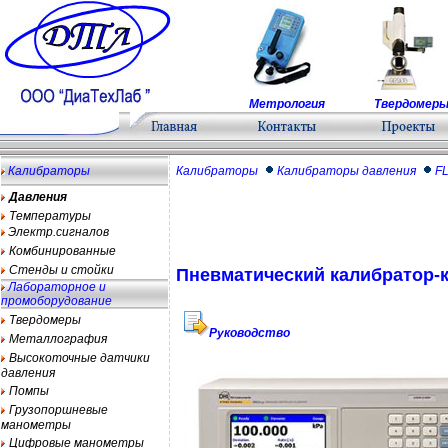
Метрология
Твердомер
Калибраторы
Калибраторы
Калибраторы давления
F
Давления
Температуры
Электр.сигналов
Комбинированные
Стенды и стойки
Пневматический калибратор-
Лабораторное и
промоборудование
Твердомеры
Руководство
Металлография
Высокоточные датчики
давления
Помпы
Грузопоршневые
манометры
Цифровые манометры