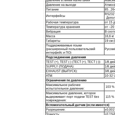
Давление в линии нагнетания
Максим
Давление на выходе
Атмосф
Питание
85...2
RS232 
Интерфейсы
Дополн
Рабочая температура
от 15 
Температура хранения
от –20
Вибрация
В соот
Масса
16,6 кг
Габариты
19 см (
Поддерживаемые языки
(расширенный пользовательский
Русски
интерфейс и ПО)
Подсоединение давления
TEST (+), TEST (-) (ТЕСТ (+), ТЕСТ (-)):
1/8 дю
SUPPLY (ПОДАЧА):
1/8 дю
EXHAUST (ВЫПУСК):
3/8 дю
АТМ:
10-32 
Ограничения по давлению
Максимальное рабочее
103 % 
испытательное давление:
Максимальное давление, которое
выдерживает порт подачи TEST без
115 % 
повреждения:
Вспомогательный датчик (если имеется)
Разрешение:
±0,00
Точность:
±0,1%