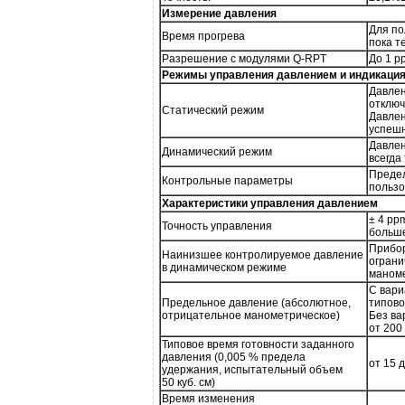
Измерение давления
Для по
Время прогрева
пока т
Разрешение с модулями Q-RPT
До 1 p
Режимы управления давлением и индикация
Давлен
отключ
Статический режим
Давлен
успешн
Давлен
Динамический режим
всегда
Предел
Контрольные параметры
пользо
Характеристики управления давлением
± 4 pp
Точность управления
больш
Прибор
Наинизшее контролируемое давление
ограни
в динамическом режиме
маноме
С вари
Предельное давление (абсолютное,
типово
отрицательное манометрическое)
Без ва
от 200
Типовое время готовности заданного
давления (0,005 % предела
от 15 д
удержания, испытательный объем
50 куб. см)
Время изменения