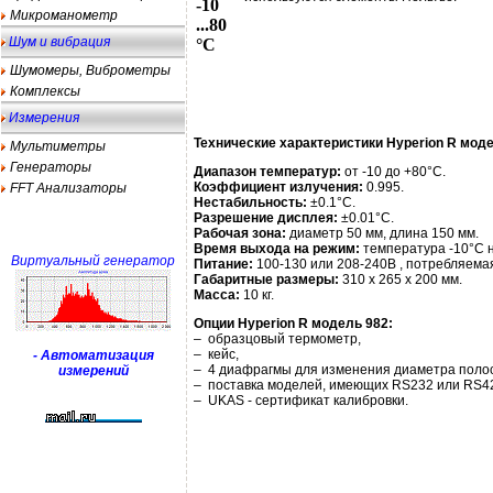
-10
Микроманометр
...80
Шум и вибрация
°С
Шумомеры, Виброметры
Комплексы
Измерения
Технические характеристики
Hyperion R мод
Мультиметры
Генераторы
Диапазон температур:
от -10 до +80°С.
Коэффициент излучения:
0.995.
FFT Анализаторы
Нестабильность:
±0.1°С.
Разрешение дисплея:
±0.01°С.
Рабочая зона:
диаметр 50 мм, длина 150 мм.
Время выхода на режим:
температура -10°С н
Виртуальный генератор
Питание:
100-130 или 208-240В , потребляема
Габаритные размеры:
310 х 265 х 200 мм.
Масса:
10 кг.
Опции Hyperion R модель 982:
– образцовый термометр,
– кейс,
- Автоматизация
– 4 диафрагмы для изменения диаметра полости
измерений
– поставка моделей, имеющих RS232 или RS4
– UKАS - сертификат калибровки.