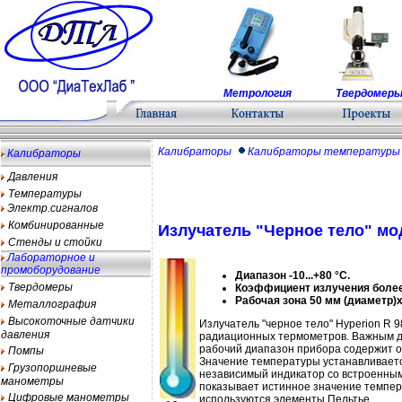
Метрология
Твердомер
Калибраторы
Калибраторы температуры
Калибраторы
Давления
Температуры
Электр.сигналов
Комбинированные
Излучатель "Черное тело" мо
Стенды и стойки
Лабораторное и
промоборудование
Диапазон -10...+80 °С.
Твердомеры
Коэффициент излучения более
Рабочая зона 50 мм (диаметр)
Металлография
Высокоточные датчики
Излучатель "черное тело" Hyperion R 
давления
радиационных термометров. Важным до
рабочий диапазон прибора содержит 
Помпы
Значение температуры устанавливает
Грузопоршневые
независимый индикатор со встроенным
манометры
показывает истинное значение темпер
Цифровые манометры
используются элементы Пельтье.