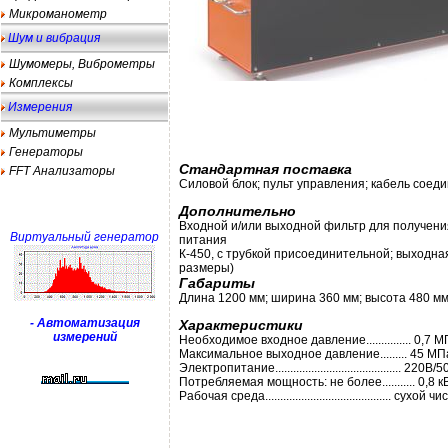
Микроманометр
Шум и вибрация
Шумомеры, Виброметры
Комплексы
Измерения
Мультиметры
Генераторы
Стандартная
поставка
FFT Анализаторы
Силовой блок; пульт управления; кабель соед
Дополнительно
Входной и/или выходной фильтр для получен
Виртуальный генератор
питания
К-450, с трубкой присоединительной; выходна
размеры)
Габариты
Длина 1200 мм; ширина 360 мм;
высота 480 мм;
- Автоматизация
Характеристики
измерений
Необходимое входное давление............... 0,7 
Максимальное выходное давление......... 45 МП
Электропитание.......................................... 220В/
Потребляемая мощность: не более........... 0,8 к
Рабочая среда.......................................... су