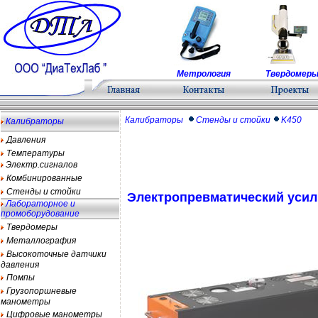
Метрология
Твердомер
Калибраторы
Стенды и стойки
K450
Калибраторы
Давления
Температуры
Электр.сигналов
Комбинированные
Стенды и стойки
Электропревматический усил
Лабораторное и
промоборудование
Твердомеры
Металлография
Высокоточные датчики
давления
Помпы
Грузопоршневые
манометры
Цифровые манометры