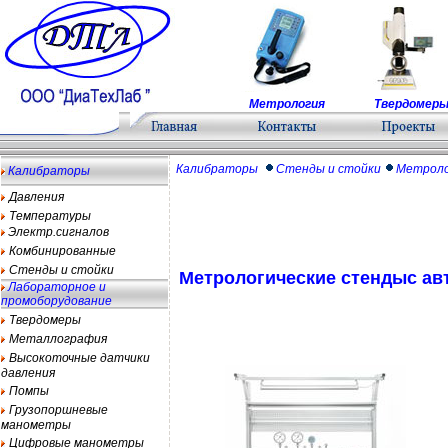
Метрология
Твердомер
Калибраторы
Стенды и стойки
Метроло
Калибраторы
Давления
Температуры
Электр.сигналов
Комбинированные
Стенды и стойки
Метрологические стендыс а
Лабораторное и
промоборудование
Твердомеры
Металлография
Высокоточные датчики
давления
Помпы
Грузопоршневые
манометры
Цифровые манометры