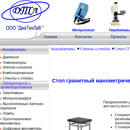
Метрология
Твердомер
Калибраторы
Стенды и стойки
Стол СГ
Калибраторы
Давления
Температуры
Электр.сигналов
Комбинированные
Стенды и стойки
Стол гранитный манометриче
Лабораторное и
промоборудование
Твердомеры
Металлография
Предназначен д
Высокоточные датчики
жесткость конст
давления
Помпы
Специал
Грузопоршневые
резиновы
грузопо
манометры
Столешни
Цифровые манометры