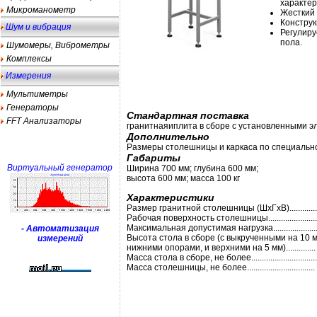
характер
Микроманометр
Жесткий 
Конструк
Шум и вибрация
Регулиру
пола.
Шумомеры, Виброметры
Комплексы
Измерения
Мультиметры
Генераторы
Стандартная поставка
FFT Анализаторы
гранитнаяиплита в сборе с установленными эл
Дополнительно
Размеры столешницы и каркаса по специальн
Габариты
Виртуальный генератор
Ширина 700 мм; глубина 600 мм;
высота 600 мм; масса 100 кг
Характеристики
Размер гранитной столешницы (ШxГxВ).............
Рабочая поверхность столешницы...................
Максимальная допустимая нагрузка....................
- Автоматизация
Высота стола в сборе (с выкрученными на 10 
измерений
нижними опорами, и верхними на 5 мм).............
Масса стола в сборе, не более..............................
Масса столешницы, не более................................