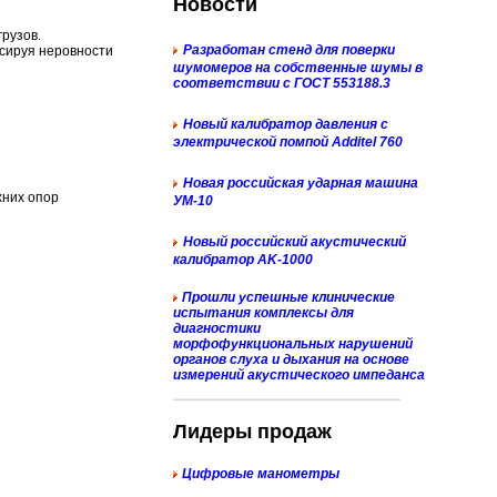
Новости
рузов.
Разработан стенд для поверки
нсируя неровности
шумомеров на собственные шумы в
соответствии с ГОСТ 553188.3
Новый к
алибратор давления с
электрической помпой Additel 760
Новая российская ударная машина
хних опор
УМ-10
Новый российский акустический
калибратор AK-1000
Прошли успешные клинические
испытания комплексы для
диагностики
морфофункциональных нарушений
органов слуха и дыхания на основе
измерений акустического импеданса
Лидеры продаж
Цифровые манометры