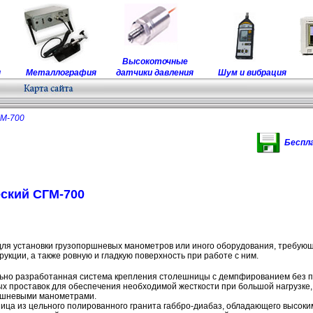
Высокоточные
ы
Металлография
датчики давления
Шум и вибрация
М-700
Беспл
ский СГМ-700
ля установки грузопоршневых манометров или иного оборудования, требую
рукции, а также ровную и гладкую поверхность при работе с ним.
ьно разработанная система крепления столешницы с демпфированием без 
х проставок для обеспечения необходимой жесткости при большой нагрузке
ршневыми манометрами.
ца из цельного полированного гранита габбро-диабаз, обладающего высок