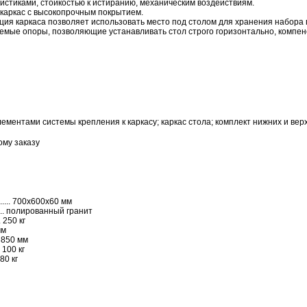
истиками, стойкостью к истиранию, механическим воздействиям.
каркас с высокопрочным покрытием.
ция каркаса позволяет использовать место под столом для хранения набора г
емые опоры, позволяющие устанавливать стол строго горизонтально, компе
ементами системы крепления к каркасу; каркас стола; комплект нижних и вер
ому заказу
..... 700x600x60 мм
...... полированный гранит
. 250 кг
мм
. 850 мм
. 100 кг
 80 кг