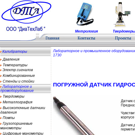
Метрология
Твердомер
Лабораторное и промышленное оборудован
Калибраторы
1730
Давления
Температуры
Электр.сигналов
Комбинированные
Стенды и стойки
ПОГРУЖНОЙ ДАТЧИК ГИДРОС
Лабораторное и
промоборудование
Твердомеры
Датчик 
Металлография
Предназ
Высокоточные датчики
давления
Чувстви
корпусе
Помпы
Грузопоршневые
Датчик 
манометры
гермети
Цифровые манометры