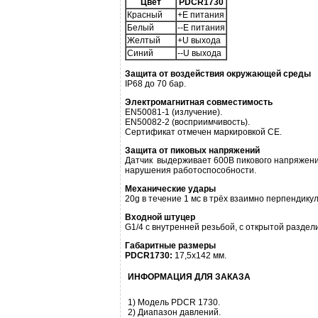
Цвет
PDCR1730
Красный
+Е питания
Белый
--Е питания
Желтый
+U выхода
Синий
--U выхода
Защита от воздействия окружающей среды
IP68 до 70 бар.
Электромагнитная совместимость
EN50081-1 (излучение).
EN50082-2 (восприимчивость).
Сертификат отмечен маркировкой СЕ.
Защита от пиковых напряжений
Датчик выдерживает 600В пикового напряжения
нарушения работоспособности.
Механические удары
20g в течение 1 мс в трёх взаимно перпендику
Входной штуцер
G1/4 с внутренней резьбой, с открытой разде
Габаритные размеры
PDCR1730:
17,5х142 мм.
ИНФОРМАЦИЯ ДЛЯ ЗАКАЗА
1) Модель PDCR 1730.
2) Диапазон давлений.