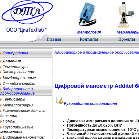
Метрология
Твердомер
Лабораторное и промышленное оборудовани
Калибраторы
Давления
Температуры
Электр.сигналов
Комбинированные
Стенды и стойки
Цифровой манометр Additel 6
Лабораторное и
промоборудование
Твердомеры
Руководство пользователя
Металлография
Высокоточные датчики
давления
Диапазон измеряемого давления от -
Помпы
Погрешность до ±0,025% ВПИ
Грузопоршневые
Температурная компенсация от -10°С 
манометры
5-значный легко читаемый дисплей с 
Цифровые манометры
Большой выбор единиц измерения да