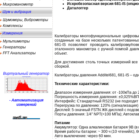
Искробезопасная версия 681-IS (опци
Микроманометр
Даталоггер
Шум и вибрация
Шумомеры, Виброметры
Комплексы
Измерения
Калибраторы многофункциональные цифровые A
созданные на базе нескольких патентованных
Мультиметры
681-IS позволяют проводить калибровку/по
Генераторы
эталонного манометра с ручной помпой давл
FFT Анализаторы
объект.
Для достижения столь точных измерений все
сборкой.
Виртуальный генератор
Калибраторы давления Additel681, 681-IS – од
Технические характеристики:
Диапазон измерения давления: от -100кПа до
Погрешность измерения давления: ±0,025%ВП
- Автоматизация
Интерфейс: Стандартный RS232 (не подходит 
измерений
Перегрузка по давлению: 120% (сигнализация)
Дисплей: 5-значный FSTN ЖК-дисплей с подсв
Порты давления: 1/4” NPT(<100 МПа); Автоклав
Питание
Аккумулятор: Одна алкалиновая батарея 9В (в 
Время работы батареи: ~ 300 ч (10 чтений/с), 60
Авто выключение: через 60 мин.