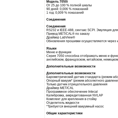
Модель 7050i
От 25 до 100 % полной шкалы
90 дней: 0,006 % показаний
1 год: 0,009 % показаний
Соединения
Соединения
RS232 и IEEE-488, синтакс SCPI. Эмуляция для
Привод MET/CAL® по заказу
Драйвер LabView®
Обновления прошивки осуществляются через
Языки
Меню и функции
Серия 7050 способна отображать меню и функ
английском, французском, китайском, немецком
Дополнительные возможности
Дополнительные возможности
Барометрический датчик стандарта (режим абс
Опорный вакуум* (режим абсолютного давлени
Только датчик отрицательного давления
Драйвер MET/CAL
Программное обеспечение Intecal
Калибровка, аккредитованная NVLAP
Комплект для крепления в стойку
Отделитель жидкости
*Требуется внешний вакуумный насос
Общие характеристики