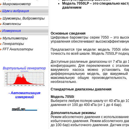
Модель 7050LP – это специально наст
Микроманометр
давлением
Шум и вибрация
Шумомеры, Виброметры
Комплексы
Измерения
Основные сведения
Цифровые барометры серии 7050 – это высок
Мультиметры
управления обеспечивают высокоэффективную 
Генераторы
FFT Анализаторы
Предлагаются три модели: модель 7050i обе
точность по всей шкале. Модель 7050LP подхо
Доступные различные диапазоны от 7 кПа до 1
конфигурациях. Для переключения с эталон
Виртуальный генератор
вакуумного насоса можно установить ба
дифференциальную модель, где вакуумный
максимальную общую производительность,
необязательно.
Стандартные диапазоны давления
- Автоматизация
Модель 7050i
измерений
Выберите любую полную шкалу от 40 кПа до 10
давления от 100 до 400 кПа (от 1 до 4 бар).
Дополнительные режимы
Режим абсолютного давления с использованием
избыточного давления. Режим абсолютного дав
до 100 бар) избыточного давления. Датчик от