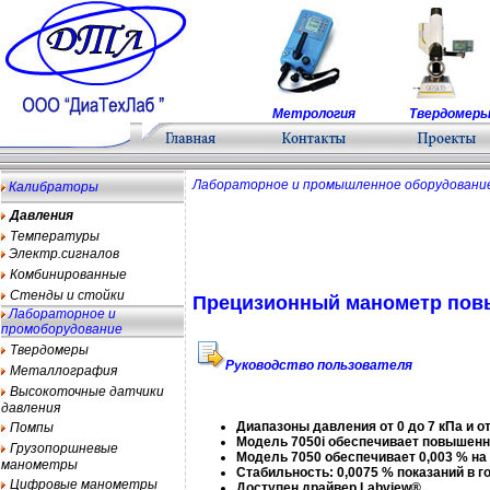
Метрология
Твердомер
Лабораторное и промышленное оборудовани
Калибраторы
Давления
Температуры
Электр.сигналов
Комбинированные
Стенды и стойки
Преци
зионный манометр повы
Лабораторное и
промоборудование
Твердомеры
Руководство пользователя
Металлография
Высокоточные датчики
давления
Диапазоны давления от 0 до 7 кПа и от
Помпы
Модель 7050i обеспечивает повышенн
Грузопоршневые
Модель 7050 обеспечивает 0,003 % н
манометры
Стабильность: 0,0075 % показаний в г
Цифровые манометры
Доступен драйвер Labview®