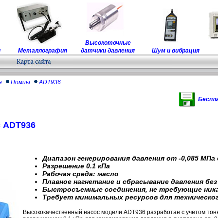
Высокоточные
ы
Металлография
датчики давления
Шум и вибрация
ие
Помпы
ADT936
Беспл
с ADT936
Диапазон генерирования давления от -0,085 МПа 
Разрешение 0.1 кПа
Рабочая среда: масло
Плавное нагнетание и сбрасывание давления бе
Быстросъемные соединения, не требующие ник
Требует минимальных ресурсов для техническо
Высококачественный насос модели ADT936 разработан с учетом тонк