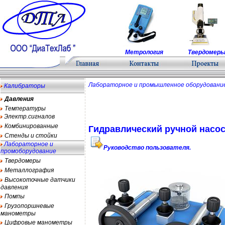
Метрология
Твердомер
Лабораторное и промышленное оборудован
Калибраторы
Давления
Температуры
Электр.сигналов
Комбинированные
Гидравлический ручной насо
Стенды и стойки
Лабораторное и
Руководство пользователя.
промоборудование
Твердомеры
Металлография
Высокоточные датчики
давления
Помпы
Грузопоршневые
манометры
Цифровые манометры