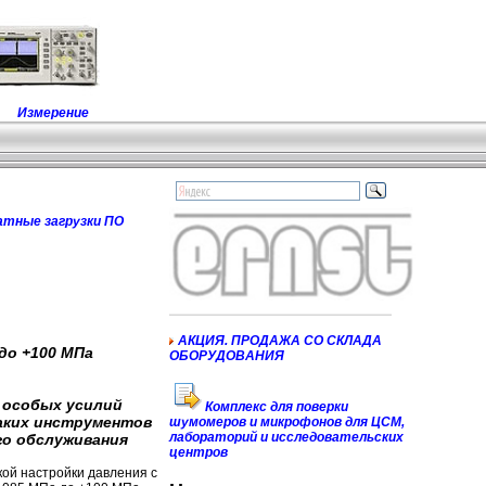
Измерение
атные загрузки ПО
АКЦИЯ. ПРОДАЖА СО СКЛАДА
до +100 МПа
ОБОРУДОВАНИЯ
з особых усилий
Комплекс для поверки
аких инструментов
шумомеров и микрофонов для ЦСМ,
лабораторий и исследовательских
го обслуживания
центров
ой настройки давления с