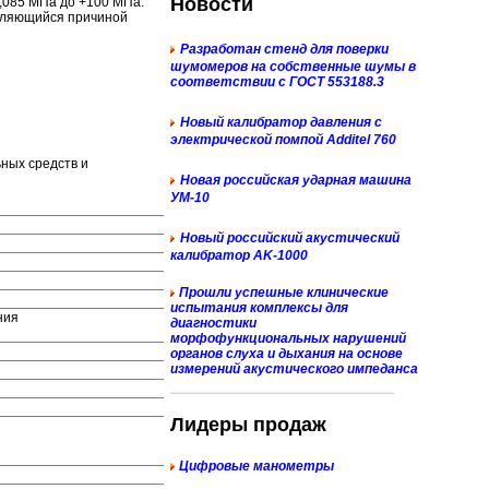
Новости
0,085 МПа до +100 МПа.
являющийся причиной
Разработан стенд для поверки
шумомеров на собственные шумы в
соответствии с ГОСТ 553188.3
Новый к
алибратор давления с
электрической помпой Additel 760
ных средств и
Новая российская ударная машина
УМ-10
Новый российский акустический
калибратор AK-1000
Прошли успешные клинические
испытания комплексы для
ния
диагностики
морфофункциональных нарушений
органов слуха и дыхания на основе
измерений акустического импеданса
Лидеры продаж
Цифровые манометры