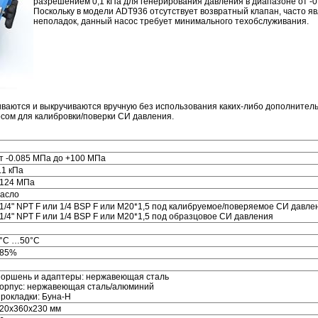
разрешением 0,1 кПа для генерирования давления в диапазоне от -
Поскольку в модели ADT936 отсутствует возвратный клапан, часто 
неполадок, данный насос требует минимального техобслуживания.
иваются и выкручиваются вручную без использования каких-либо дополнитель
сом для калибровки/поверки СИ давления.
т -0.085 МПа до +100 МПа
.1 кПа
124 МПа
асло
 1/4" NPT F или 1/4 BSP F или М20*1,5 под калибруемое/поверяемое СИ давле
 1/4" NPT F или 1/4 BSP F или М20*1,5 под образцовое СИ давления
°C …50°C
85%
оршень и адаптеры: нержавеющая сталь
орпус: нержавеющая сталь/алюминий
рокладки: Буна-Н
20х360х230 мм