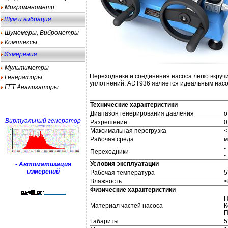
Микроманометр
Шум и вибрация
Шумомеры, Виброметры
Комплексы
Измерения
Мультиметры
Переходники и соединения насоса легко вкруч
Генераторы
уплотнений. ADT936 является идеальным насо
FFT Анализаторы
Технические характеристики
Диапазон генерирования давления
о
Виртуальный генератор
Разрешение
0
Максимальная перегрузка
<
Рабочая среда
м
-
Переходники
-
Условия эксплуатации
- Автоматизация
измерений
Рабочая температура
5
Влажность
<
Физические характеристики
П
Материал частей насоса
К
П
Габариты
5