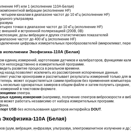
олнение HF) или 1 (исполнение 110А-Белая)
компонентной вибрации (исполнение HF)
четырем каналам в диапазоне частот до 10 кГц (исполнение HF)
ушного ультразвука
развука
тырех точках в диапазоне частот до 10 кГц (исполнение HF)
 внешней и встроенной поляризацией (200В, 0В)
кспозиции, дозы вибрации и других статистических показателей
иапазоне частот до 400 кГц (исполнение HF)
одключении цифровых измерительных преобразователей (микроклимат, пере
 исполнении Экофизика-110А (Белая)
ом единиц измерений, картотеками датчиков и калибраторов, функциями кали
тся непосредственно в измерительной программе.
видеть развитие процесса в реальном времени.
унд назад позволяет исключить из рассмотрения испорченные данные.
яет участки хронограмм и рассчитывает результаты измерений только для 
теперь может осуществляться самим прибором без применения компьютера
ь несколько однократных замеров в общем файле и затем получить средние,
 измерений в текстовом формате.
ррекциями
спектра.
дных единиц измерения
(например, получение спектров виброскорости и ви
ов может работать независимо от набора измерительных программ.
фона.
 порт USB
без использования адаптеров интерфейса
DOUT
.
 Экофизика-110А (Белая)
в (шум, вибрация, инфразвук, ультразвук, электромагнитное излучение и др.