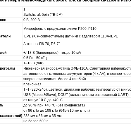
в
1
Switchcraft-5pin (TB-5M)
нов
0 В, 200 В
Микрофоны с предусилителями Р200, Р110
ватели
IEPE (ICP-совместимые) датчики с адаптером 110A-IEPE
Антенны П6-70, П6-71
елей
+/-18 В (биполярное), ток до 10 мА
0,5 Гц - 50 кГц
+/-18 В (пик)
программ
Инженерная виброакустика ЭФБ-110А, Санитарная виброакуст
автономное от комплекта аккумуляторов (4 х АА), внешнее че
энергонезависимая, более 4 гигабайт
пленочная
TFT (320х240), цветной, диапазон рабочих температур от минус
USB (Master&Slave); DOUT (гальванически развязанный UART),
от минус 10 С до +40 С
ть
до 90 % при +40 °С (без конденсата)
от 86 кПа до 108 кПа (645-810 мм рт.ст.)
разователей)
238 мм х 86 мм х 35 мм
не более 600 г