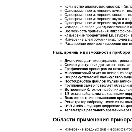
Количество аналоговых каналов: 4 (исп
Одновременное измерение шума и трех
Одновременное измерение спектров по 
Одновременное измерение звука и возд
Одновременное измерение звука и инф
Измерение вибрации одновременно в че
Возможность применения микрофонов с
•Измерение процентилей Ln, звуковой э
Измерение электромагнитных полей в д
Расширение режимов измерений при п
Расширенные возможности прибора в
Диспетчер датчиков
управляет реестр
Список доступных датчиков
открывае
Графическая хронограмма
позволяет 
Многошаговый откат
на несколько сек
Виброакустический калькулятор
выдел
Постобработка файлов мультизаписи
Групповой замер
позволяет объединит
Встроенный блокнот
- рабочий журнал
1/3-октавный анализ с экранными ко
Возможность использования произво
Регистратор
виброакустических сигнал
USB Audio –
функция цифрового микро
Телеметрия реального времени через
Области применения прибора
Измерение вредных физических факторо