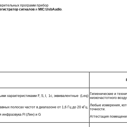
мерительных программ прибор
егистратор сигналов
и
MIC:UsbAudio
.
Гигиенические и техн
ми характеристиками F, S, I, 1с, эквивалентные (Leq)
низкочастотного возду
Любые измерения, кот
вных полосах частот в диапазоне от 1,6 Гц до 20 кГц.
точности.
 инфразвука FI (Лин) и G
Аттестация помещени