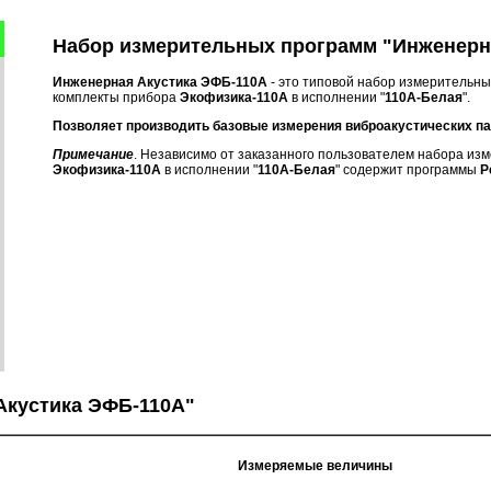
Набор измерительных программ "Инженерн
Инженерная Акустика ЭФБ-110А
- это типовой набор измерительн
комплекты прибора
Экофизика-110А
в исполнении "
110А-Белая
".
Позволяет производить базовые измерения виброакустических па
Примечание
.
Независимо от заказанного пользователем набора из
Экофизика-110А
в исполнении "
110А-Белая
" содержит программы
Р
Акустика ЭФБ-110А"
Измеряемые величины