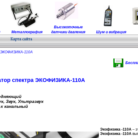
Высокоточные
ы
Металлография
датчики давления
Шум и вибрация
ЭКОФИЗИКА-110А
Беспл
атор спектра ЭКОФИЗИКА-110А
едняющий
, Звук, Ультразвук
-х канальный
Экофизика -110А
– э
Экофизика -110А
вып