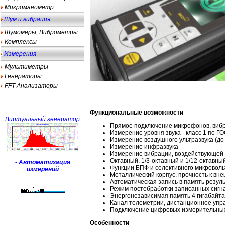
Микроманометр
Шум и вибрация
Шумомеры, Виброметры
Комплексы
Измерения
Мультиметры
Генераторы
FFT Анализаторы
Функциональные возможности
Виртуальный генератор
Прямое подключение микрофонов, вибр
Измерение уровня звука - класс 1 по Г
Измерение воздушного ультразвука (до 
Измерение инфразвука
Измерение вибрации, воздействующей 
Октавный, 1/3-октавный и 1/12-октавны
- Автоматизация
Функции БПФ и селективного микровол
измерений
Металлический корпус, прочность к вн
Автоматическая запись в память резул
Режим постобработки записанных сигн
Энергонезависимая память 4 гигабайта
Канал телеметрии, дистанционное упр
Подключение цифровых измерительны
Особенности