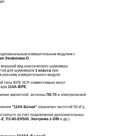
рт.
 одноканальным измерительным модулем с
ая Экофизика-D
.
и внешний вид классического шумомера.
артов для шумомеров
1 класса
при
 разъему измерительного модуля.
й типа IEPE (ICP-совместимые) могут
птера
110A-IEPE
.
ючение магнитной антенны
П6-70
и электрической
лнении
"110А-Белая"
ограничен частотой 50 кГц.
стигнуто за счет подключения дополнительных
-E
,
П3-80-EH500
,
Экотрема-1-DIN
и др.).
лнении "110А-Белая"