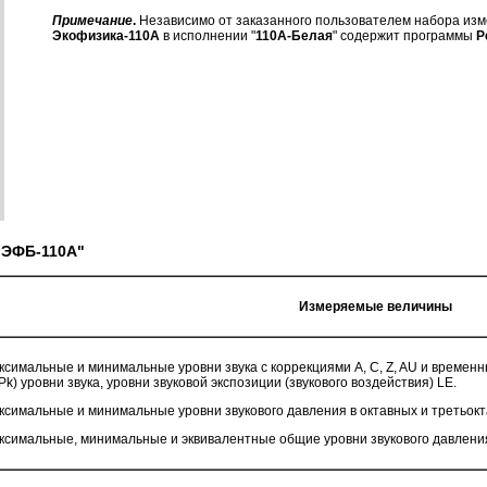
Примечание
.
Независимо от заказанного пользователем набора из
Экофизика-110А
в исполнении "
110А-Белая
" содержит программы
Р
 ЭФБ-110А"
Измеряемые величины
ксимальные и минимальные уровни звука с коррекциями А, С, Z, AU и временны
Pk) уровни звука, уровни звуковой экспозиции (звукового воздействия) LE.
ксимальные и минимальные уровни звукового давления в октавных и третьокта
ксимальные, минимальные и эквивалентные общие уровни звукового давления