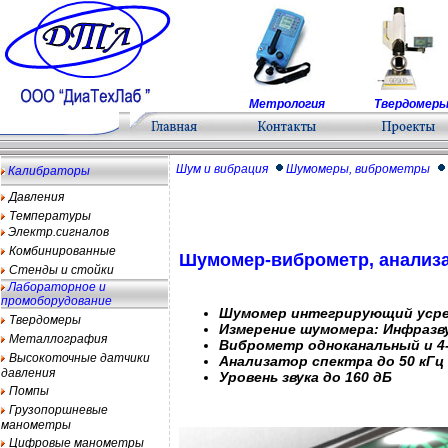
Метрология
Твердомер
Шум и вибрация
Шумомеры, виброметры
Калибраторы
Давления
Температуры
Электр.сигналов
Комбинированные
Шумомер-виброметр, анализ
Стенды и стойки
Лабораторное и
промоборудование
Шумомер интегрирующий уср
Твердомеры
Измерение шумомера: Инфразвук
Металлография
Виброметр одноканальный и 4
Высокоточные датчики
Анализатор спектра до 50 кГц
давления
Уровень звука до 160 дБ
Помпы
Грузопоршневые
манометры
Цифровые манометры