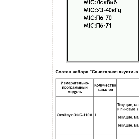
Состав набора "Санитарная акустика
Измерительно-
Количество
программный
каналов
модуль
Текущие, ма
и пиковые (
ЭкоЗвук ЭФБ-110А
1
Текущие, ма
Текущие, ма