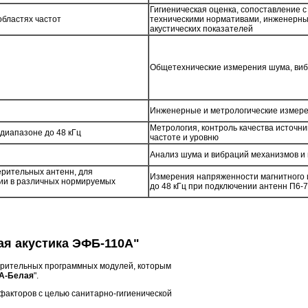
Гигиеническая оценка, сопоставление 
областях частот
техническими нормативами, инженерны
акустических показателей
Общетехнические измерения шума, вибр
Инженерные и метрологические измер
Метрология, контроль качества источнико
диапазоне до 48 кГц
частоте и уровню
Анализ шума и вибраций механизмов и
ерительных антенн, для
Измерения напряженности магнитного и
ции в различных нормируемых
до 48 кГц при подключении антенн П6-7
я акустика ЭФБ-110А"
мерительных программных модулей, которым
А-Белая
".
факторов с целью санитарно-гигиенической