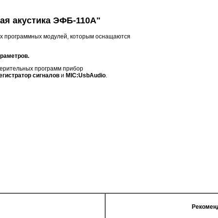
ая акустика ЭФБ-110А"
ых программных модулей, которым оснащаются
раметров.
мерительных программ прибор
егистратор сигналов
и
MIC:UsbAudio
.
Рекомен