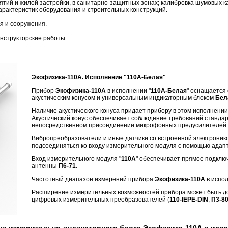
тий и жилой застройки, в санитарно-защитных зонах; калибровка шумовых ка
рактеристик оборудования и строительных конструкций.
я и сооружения.
нструкторские работы.
Экофизика-110А. Исполнение "110А-Белая"
Прибор
Экофизика-110А
в исполнении "
110А-Белая
" оснащается
акустическим конусом и универсальным индикаторным блоком
Бел
Наличие акустического конуса придает прибору в этом исполнени
Акустический конус обеспечивает соблюдение требований станд
непосредственном присоединении микрофонных предусилителей к
Вибропреобразователи и иные датчики со встроенной электронико
подсоединяться ко входу измерительного модуля с помощью ада
Вход измерительного модуля "
110А
" обеспечивает прямое подкл
антенны
П6-71
.
Частотный диапазон измерений прибора
Экофизика-110А
в испо
Расширение измерительных возможностей прибора может быть до
цифровых измерительных преобразователей (
110-IEPE-DIN
,
П3-80
ки измерительно-индикаторного блока Экофизика-110А в испо