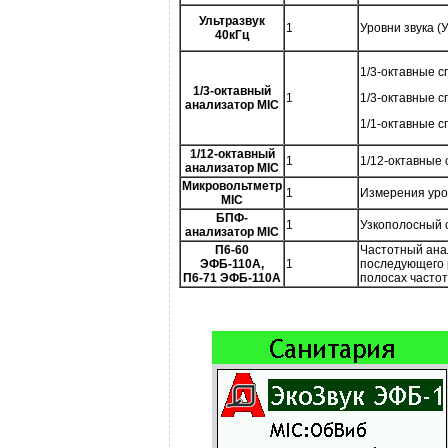
Ультразвук
1
Уровни звука (
40кГц
1/3-октавные сп
1/3-октавный
1
1/3-октавные с
анализатор MIC
1/1-октавные с
1/12-октавный
1
1/12-октавные 
анализатор MIC
Микровольтметр
1
Измерения уров
MIC
БПФ-
1
Узкополосный с
анализатор MIC
П6-60
Частотный ана
ЭФБ-110А,
1
последующего 
П6-71 ЭФБ-110А
полосах частот