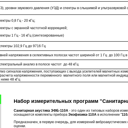
УЗ), уровни звукового давления (УЗД) и спектры в слышимой и ультразвуковой 
ектры 0,8 Гц - 20 кГц;
пектры с экранной частотной коррекцией;
пектры 1 Гц - 16 кГц (синтезированные)
спектры 102,9 Гц до 9716 Гц
ней напряжения в селективных полосах частот шириной от 1 Гц до 100 Гц в 
пектральный анализ в полосе частот до 48 кГц
лиз сигналов напряжения, поступающих с выхода усилителей магнитных изм
расчета напряженности переменного магнитного поля или магнитной индук
 ниже 48 кГц
Набор измерительных программ "Санитарна
Санитарная акустика ЭФБ-110А
- это один из типовых наборов из
оснащаются комплекты прибора
Экофизика-110А
в исполнении "
110
Предназначен, в первую очередь, для измерений виброакустических 
оценки.