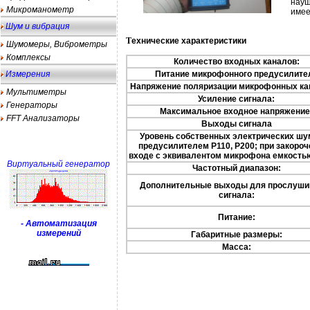
науш
Микроманометр
имее
Шум и вибрация
Т
ехнические характеристики
Шумомеры, Виброметры
Комплексы
Количество входных каналов:
Измерения
Питание микрофонного предусилите
Напряжение поляризации микрофонных ка
Мультиметры
Усиление сигнала:
Генераторы
Максимальное входное напряжение
FFT Анализаторы
Выходы сигнала
Уровень собственных электрических шу
предусилителем Р110, Р200; при закоро
входе с эквивалентом микрофона емкостью
Виртуальный генератор
Частотный диапазон:
Дополнительные выходы для прослуши
сигнала:
Питание:
- Автоматизация
измерений
Габаритные размеры:
Масса: