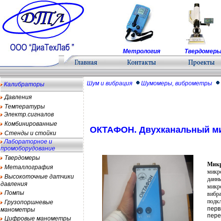
Метрология
Твердомер
Шум и вибрация
Шумомеры, виброметры
Калибраторы
Давления
Температуры
Электр.сигналов
Комбинированные
ОКТАФОН. Двухканальный м
Стенды и стойки
Лабораторное и
промоборудование
Твердомеры
Мик
Металлография
микро
Высокоточные датчики
данн
давления
микр
Помпы
вибра
подкл
Грузопоршневые
перв
манометры
пере
Цифровые манометры